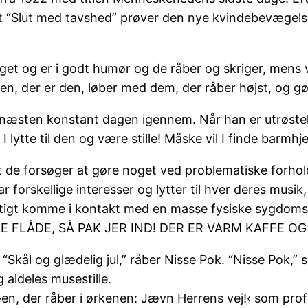
 “Slut med tavshed” prøver den nye kvindebevægelse
 leget og er i godt humør og de råber og skriger, men
en, der er den, løber med dem, der råber højst, og gør
e næsten konstant dagen igennem. Når han er utrøsteli
 lytte til den og være stille! Måske vil I finde barmhj
at de forsøger at gøre noget ved problematiske forh
 forskellige interesser og lytter til hver deres musik,
hurtigt komme i kontakt med en masse fysiske sygdom
E FLÅDE, SÅ PAK JER IND! DER ER VARM KAFFE OG
“Skål og glædelig jul,” råber Nisse Pok. “Nisse Pok,” s
g aldeles musestille.
›en, der råber i ørkenen: Jævn Herrens vej!‹ som prof