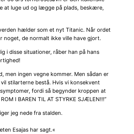
 at luge ud og lægge på plads, beskære,
s verden hælder som et nyt Titanic. Når ordet
 noget, de normalt ikke ville have gjort.
g i disse situationer, råber han på hans
ertighed!
old, men ingen vegne kommer. Men sådan er
 vil stilarterne bestå. Hvis vi konsekvent
ssymptomer, fordi så begynder kroppen at
 ROM I BAREN TIL AT STYRKE SJÆLEN!!!”
iger jeg nede fra stalden.
eten Esajas har sagt.«