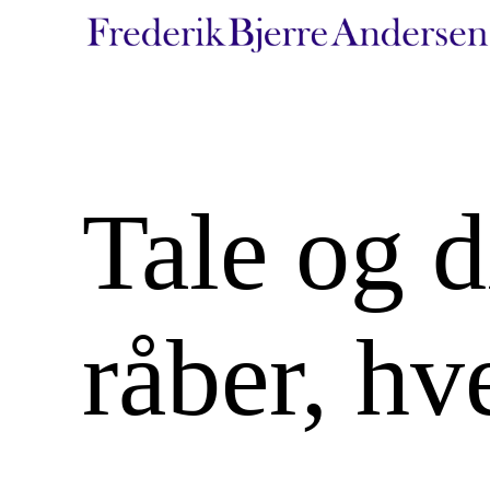
Spring
til
indhold
Tale og d
råber, hv