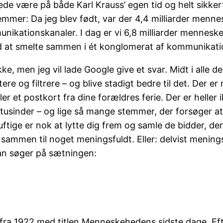
ede være på både Karl Krauss’ egen tid og helt sikker
temmer: Da jeg blev født, var der 4,4 milliarder menn
ationskanaler. I dag er vi 6,8 milliarder mennesker 
d at smelte sammen i ét konglomerat af kommunikati
kke, men jeg vil lade Google give et svar. Midt i alle 
tere og filtrere – og blive stadigt bedre til det. Der e
r et postkort fra dine forældres ferie. Der er heller 
 tusinder – og lige så mange stemmer, der forsøger at
ftige er nok at lytte dig frem og samle de bidder, de
mmen til noget meningsfuldt. Eller: delvist meningsfu
man søger på sætningen:
 fra 1922 med titlen Menneskehedens sidste dage. Eft