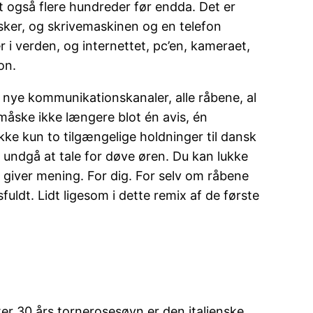
t også flere hundreder før endda. Det er
esker, og skrivemaskinen og en telefon
i verden, og internettet, pc’en, kameraet,
on.
de nye kommunikationskanaler, alle råbene, al
r måske ikke længere blot én avis, én
ikke kun to tilgængelige holdninger til dansk
 undgå at tale for døve øren. Du kan lukke
r giver mening. For dig. For selv om råbene
ldt. Lidt ligesom i dette remix af de første
er 30 års tornerosesøvn er den italienske