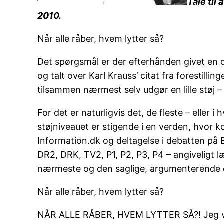
Tale til
2010.
Når alle råber, hvem lytter så?
Det spørgsmål er der efterhånden givet en de
og talt over Karl Krauss’ citat fra forestil
tilsammen nærmest selv udgør en lille støj 
For det er naturligvis det, de fleste – eller 
støjniveauet er stigende i en verden, hvor
Information.dk og deltagelse i debatten på 
DR2, DRK, TV2, P1, P2, P3, P4 – angiveligt
nærmeste og den saglige, argumenterende og
Når alle råber, hvem lytter så?
NÅR ALLE RÅBER, HVEM LYTTER SÅ?! Jeg ved fa