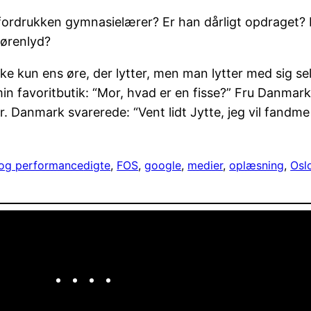
en fordrukken gymnasielærer? Er han dårligt opdraget
 ørenlyd?
e kun ens øre, der lytter, men man lytter med sig selv
i min favoritbutik: “Mor, hvad er en fisse?” Fru Danma
r. Danmark svarerede: “Vent lidt Jytte, jeg vil fandme
 og performance
digte
, 
FOS
, 
google
, 
medier
, 
oplæsning
, 
Osl
Facebook
Twitter
Instagram
LinkedIn