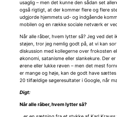
usaglig – men det kunne den sådan set aller
også rigtigt, at der kommer flere og flere s
udgjorde hjemmets ud- og indgående kommunik
mobilen og en række sociale netværk er ve
Når alle råber, hvem lytter så? Jeg ved det i
støjen, tror jeg nemlig godt på, at vi kan sor
diskussion med kollegerne over frokosten elle
økonomi, satanisme eller slankekure. Der er
ørene eller lukke røven – men det mest fornu
er mange og høje, kan de godt have sættes sa
20 tilfældige søgeresultater i Google, når 
Digt:
Når alle råber, hvem lytter så?
…er en sætning fra et stykke af Karl Krauss