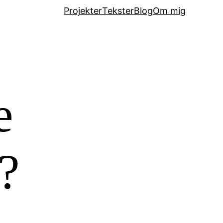
Projekter
Tekster
Blog
Om mig
e
å?