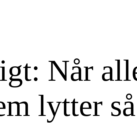
igt: Når all
em lytter s