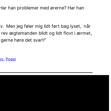
? Har han problemer med ørerne? Har han
. Men jeg føler mig lidt ført bag lyset, når
rk rev ægtemanden blidt og lidt flovt i ærmet,
 gerne høre det svar!!”
oo
, 
Poesi