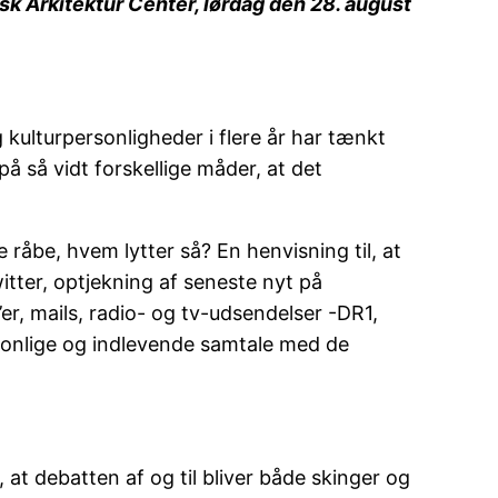
sk Arkitektur Center, lørdag den 28. august
 kulturpersonligheder i flere år har tænkt
på så vidt forskellige måder, at det
le råbe, hvem lytter så? En henvisning til, at
ter, optjekning af seneste nyt på
er, mails, radio- og tv-udsendelser -DR1,
sonlige og indlevende samtale med de
at debatten af og til bliver både skinger og