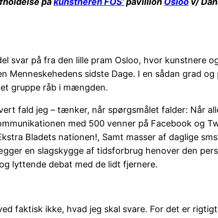
 afholdelse på
kunstneren FOS’
pavillion
Osloo
v/ Dan
l svar på fra den lille pram Osloo, hvor kunstnere og
lingen Menneskehedens sidste Dage. I en sådan grad og 
– et gruppe råb i mængden.
i hvert fald jeg – tænker, når spørgsmålet falder: Når al
 kommunikationen med 500 venner på Facebook og Twit
Ekstra Bladets nationen!, Samt masser af daglige sms’
 lægger en slagskygge af tidsforbrug henover den per
 lyttende debat med de lidt fjernere.
ktisk ikke, hvad jeg skal svare. For det er rigtigt, 