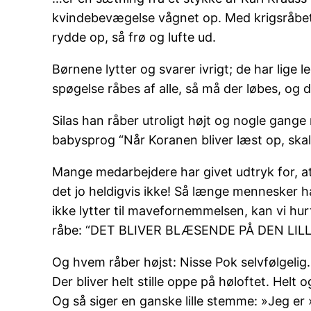
kvindebevægelse vågnet op. Med krigsråbet
rydde op, så frø og lufte ud.
Børnene lytter og svarer ivrigt; de har lige
spøgelse råbes af alle, så må der løbes, og d
Silas han råber utroligt højt og nogle gang
babysprog “Når Koranen bliver læst op, skal I
Mange medarbejdere har givet udtryk for, 
det jo heldigvis ikke! Så længe mennesker har
ikke lytter til mavefornemmelsen, kan vi 
råbe: “DET BLIVER BLÆSENDE PÅ DEN LILL
Og hvem råber højst: Nisse Pok selvfølgelig. 
Der bliver helt stille oppe på høloftet. Helt o
Og så siger en ganske lille stemme: »Jeg er 