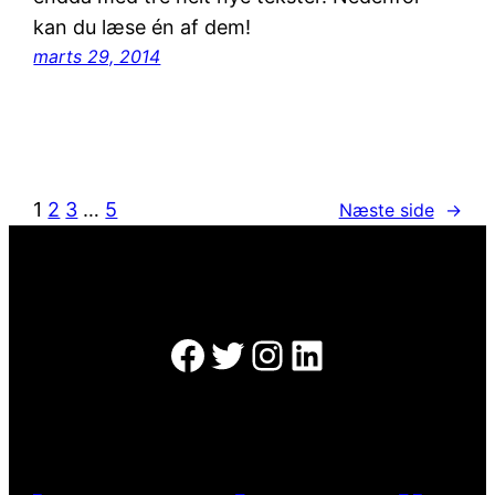
kan du læse én af dem!
marts 29, 2014
1
2
3
…
5
Næste side
→
Facebook
Twitter
Instagram
LinkedIn