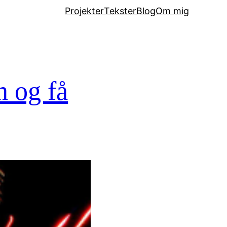
Projekter
Tekster
Blog
Om mig
n og få