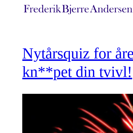
Spring
til
indhold
Nytårsquiz for åre
kn**pet din tvivl!