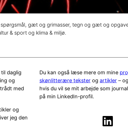
7 spørgsmål, gæt og grimasser, tegn og gæt og opgave
ltur & sport og klima & miljø.
il daglig
Du kan også læse mere om mine
pro
ling og
skønlitterære tekster
og
artikler
– og
ptrådt med
hvis du vil se mit arbejde som journal
på min LinkedIn-profil.
ikler og
LinkedIn
iver jeg den