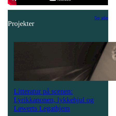
Se alle
Projekter
Litteratur på scenen:
Lyrikkanonen, lykkehjul og
Løwerts Legathjem