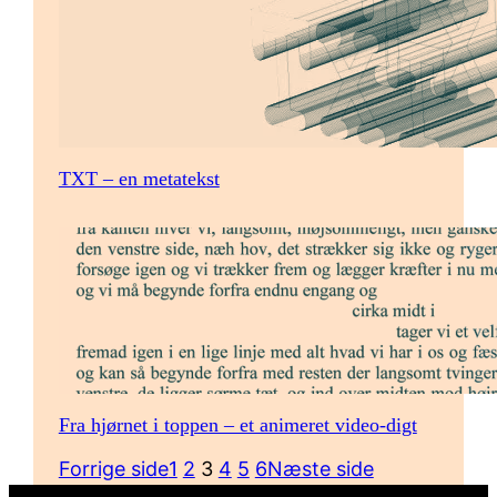
TXT – en metatekst
Fra hjørnet i toppen – et animeret video-digt
Forrige side
1
2
3
4
5
6
Næste side