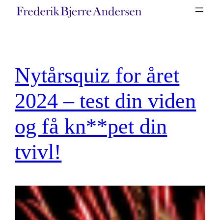
Spring
til
indhold
Nytårsquiz for året
2024 – test din viden
og få kn**pet din
tvivl!