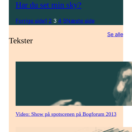
Har du set min sky?
Forrige side
1
2
3
4
5
Næste side
Se alle
Tekster
Video: Show på spotscenen på Bogforum 2013