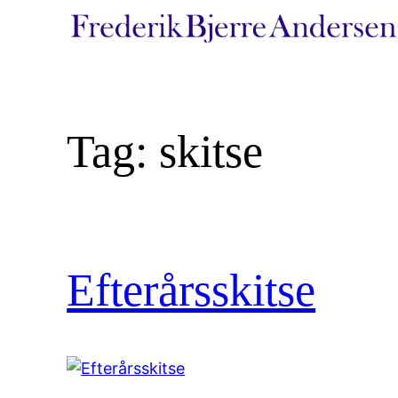
Spring
til
indhold
Tag:
skitse
Efterårsskitse