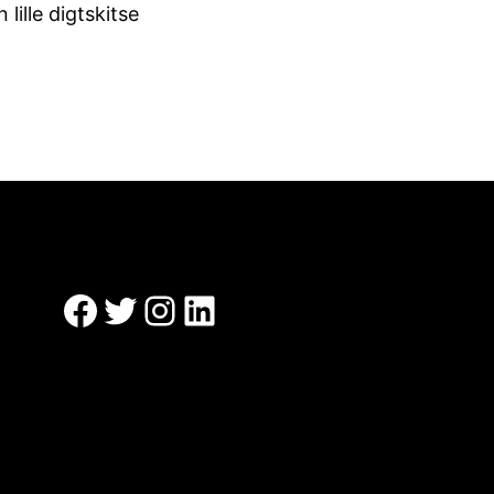
ille digtskitse
Facebook
Twitter
Instagram
LinkedIn