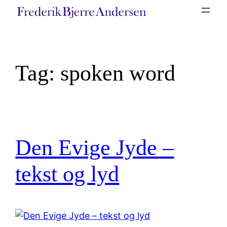
Spring
til
indhold
Tag:
spoken word
Den Evige Jyde –
tekst og lyd