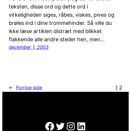
teksten, disse ord og dette ord i
virkeligheden siges, råbes, viskes, pives og
brøles ind i dine trommehinder. Så ville du
ikke læse artiklen distræt med blikket
flakkende alle andre steder hen, men…
december 1, 2003
1
2
←
Forrige side
Facebook
Twitter
Instagram
LinkedIn