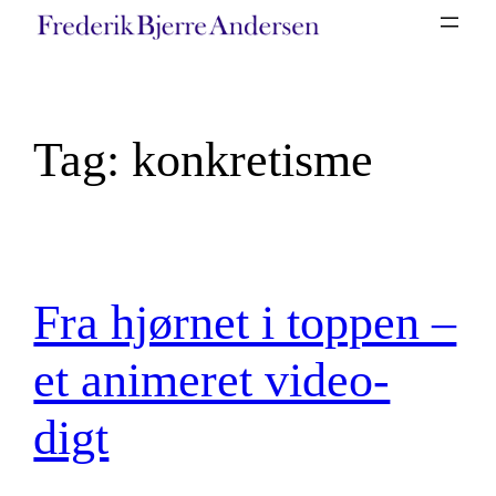
Spring
til
indhold
Tag:
konkretisme
Fra hjørnet i toppen –
et animeret video-
digt