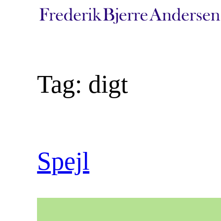
Spring
til
indhold
Tag:
digt
Spejl