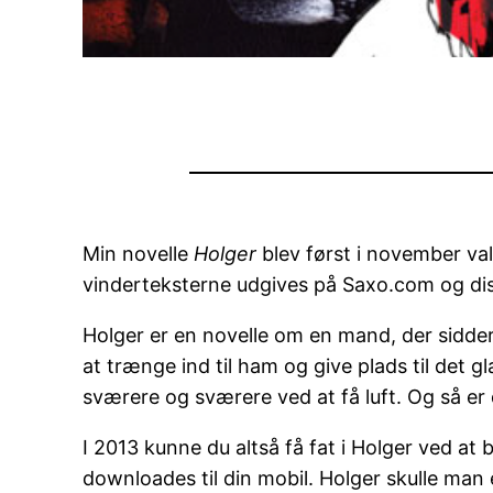
Min novelle
Holger
blev først i november val
vinderteksterne udgives på Saxo.com og di
Holger er en novelle om en mand, der sidder
at trænge ind til ham og give plads til det g
sværere og sværere ved at få luft. Og så er
I 2013 kunne du altså få fat i Holger ved a
downloades til din mobil. Holger skulle ma