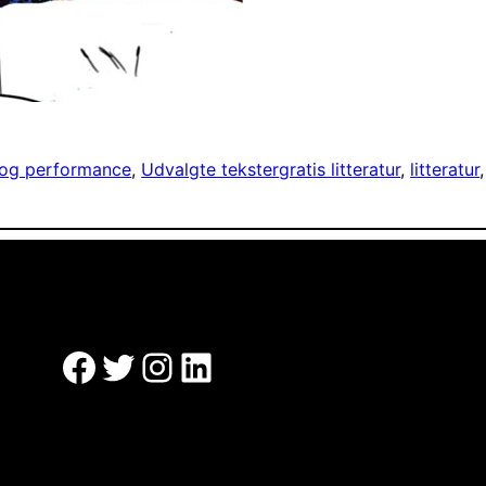
 og performance
, 
Udvalgte tekster
gratis litteratur
, 
litteratur
,
Facebook
Twitter
Instagram
LinkedIn