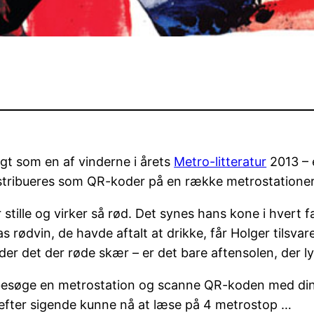
gt som en af vinderne i årets
Metro-litteratur
2013 – 
stribueres som QR-koder på en række metrostationer
 stille og virker så rød. Det synes hans kone i hvert
las rødvin, de havde aftalt at drikke, får Holger tils
 der det der røde skær – er det bare aftensolen, der 
t besøge en metrostation og scanne QR-koden med din m
n efter sigende kunne nå at læse på 4 metrostop …