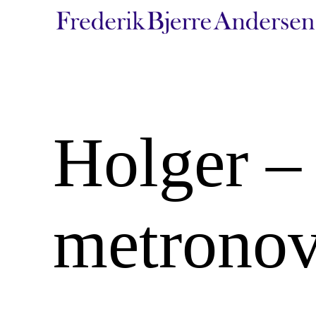
Spring
til
indhold
Holger –
metronov