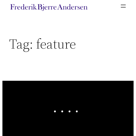
Spring
til
indhold
Tag:
feature
Facebook
Twitter
Instagram
LinkedIn